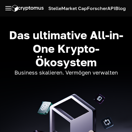
Stelle
Market Cap
Forscher
API
Blog
Das ultimative All-in-
One Krypto-
Ökosystem
Business skalieren. Vermögen verwalten