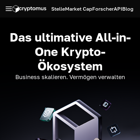
Stelle
Market Cap
Forscher
API
Blog
Das ultimative All-in-
One Krypto-
Ökosystem
Business skalieren. Vermögen verwalten