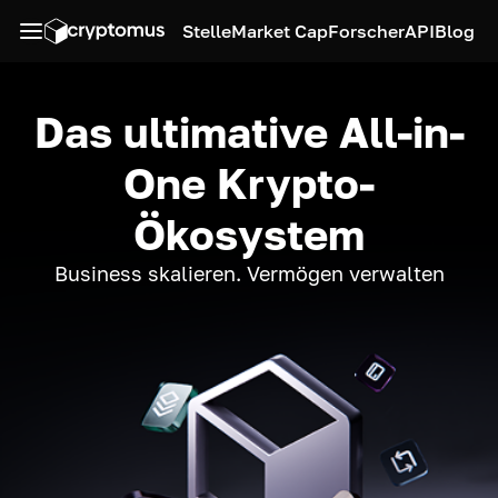
Stelle
Market Cap
Forscher
API
Blog
Das ultimative All-in-
One Krypto-
Ökosystem
Business skalieren. Vermögen verwalten