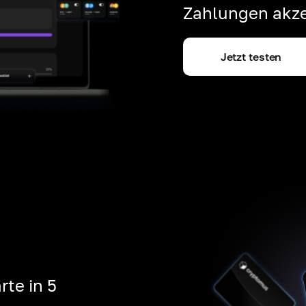
Zahlungen akze
Jetzt testen
rte in 5