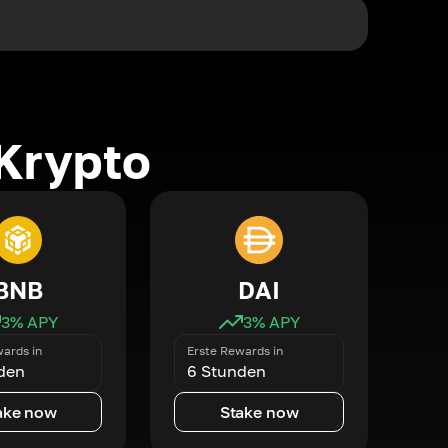
Krypto
BNB
DAI
3
% APY
3
% APY
ards in
Erste Rewards in
den
6 Stunden
ake now
Stake now