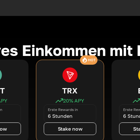
ves Einkommen mit 
HOT
T
TRX
APY
20
% APY
in
Erste Rewards in
Erste Rew
6 Stunden
6 Stun
now
Stake now
St