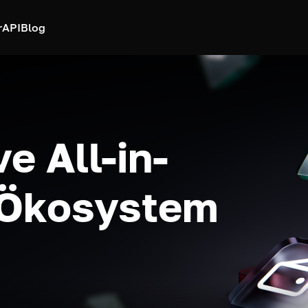
r
API
Blog
e All-in-
-Ökosystem