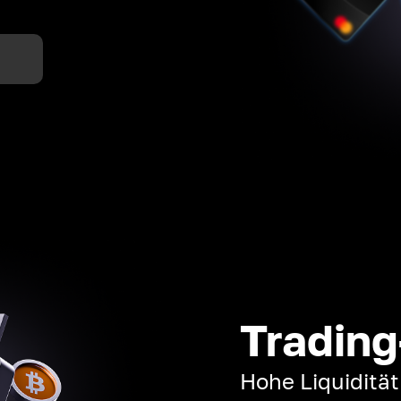
n
Trading
Hohe Liquiditä