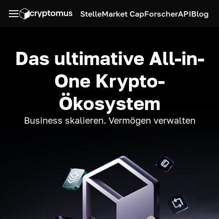
Stelle
Market Cap
Forscher
API
Blog
Das ultimative All-in-
One Krypto-
Ökosystem
Business skalieren. Vermögen verwalten