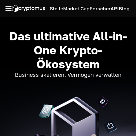
Stelle
Market Cap
Forscher
API
Blog
Das ultimative All-in-
One Krypto-
Ökosystem
Business skalieren. Vermögen verwalten