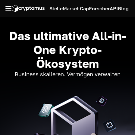
Stelle
Market Cap
Forscher
API
Blog
Das ultimative All-in-
One Krypto-
Ökosystem
Business skalieren. Vermögen verwalten