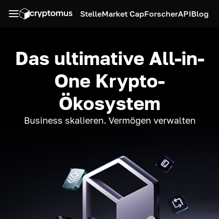
Stelle
Market Cap
Forscher
API
Blog
Das ultimative All-in-
One Krypto-
Ökosystem
Business skalieren. Vermögen verwalten