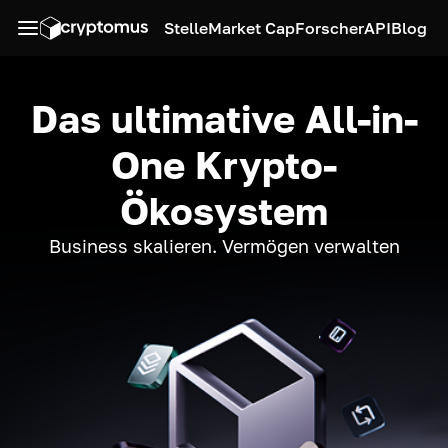
Stelle
Market Cap
Forscher
API
Blog
Das ultimative All-in-
One Krypto-
Ökosystem
Business skalieren. Vermögen verwalten