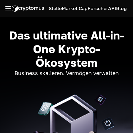
Stelle
Market Cap
Forscher
API
Blog
Das ultimative All-in-
One Krypto-
Ökosystem
Business skalieren. Vermögen verwalten