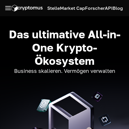
Stelle
Market Cap
Forscher
API
Blog
Das ultimative All-in-
One Krypto-
Ökosystem
Business skalieren. Vermögen verwalten