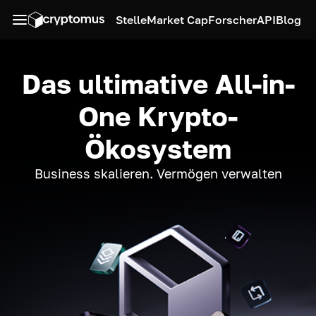
Stelle
Market Cap
Forscher
API
Blog
Das ultimative All-in-
One Krypto-
Ökosystem
Business skalieren. Vermögen verwalten