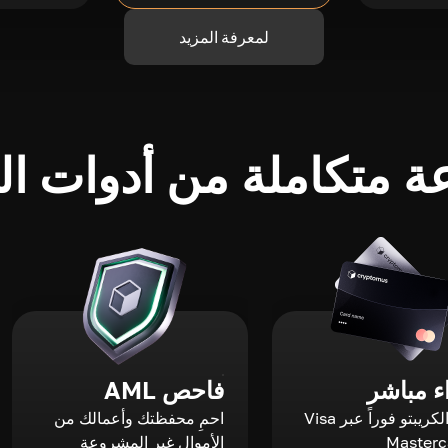
لمعرفة المزيد
 متكاملة من أدوات الك
 مباشر
فاحص AML
اشترِ الكريبتو فوراً عبر Visa
احمِ محفظتك وأعمالك من
الأموال غير المشروعة