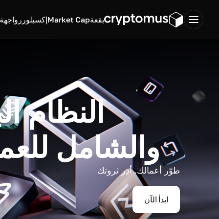
بقعة
Market Cap
إكسبلورر
واجهة ب
النظام ال
والشامل للعم
طوّر أعمالك. أدِر ثروتك
ابدأ الآن