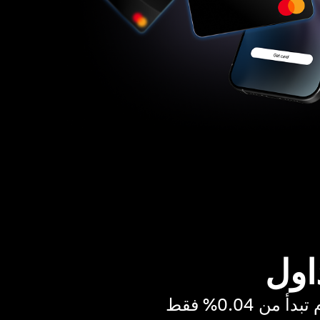
اول
ن 0.04% فقط