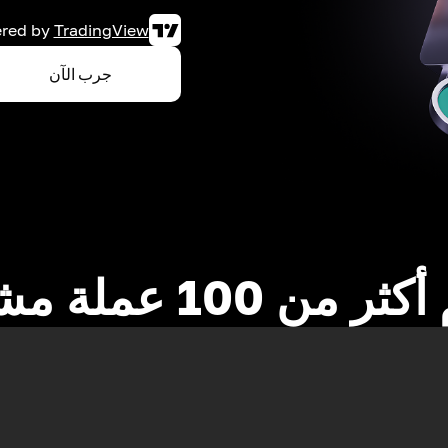
red by
TradingView
جرب الآن
 من 100 عملة مشفرة