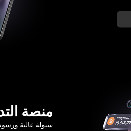
منصة التد
سيولة عالية ورسوم تبدأ م