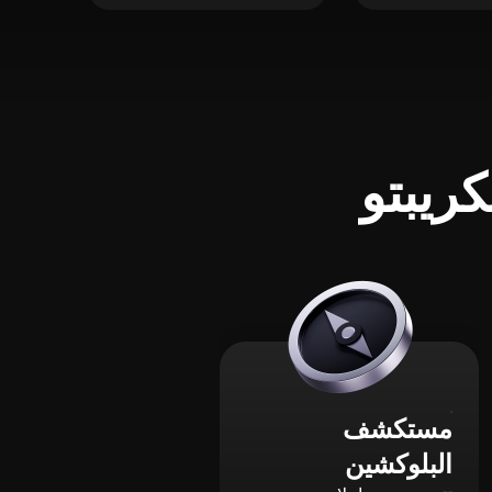
ريبتو
مستكشف
البلوكشين