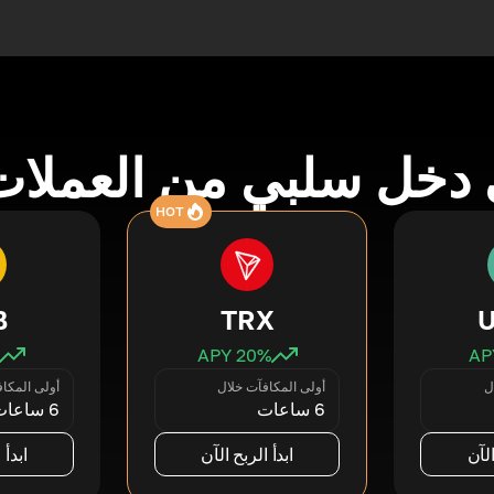
دخل سلبي من العملات
HOT
B
TRX
20
% APY
ل
أولى المكافآت خلال
أولى المكا
6 ساعات
6 ساعات
الآن
ابدأ الربح الآن
ابدأ 