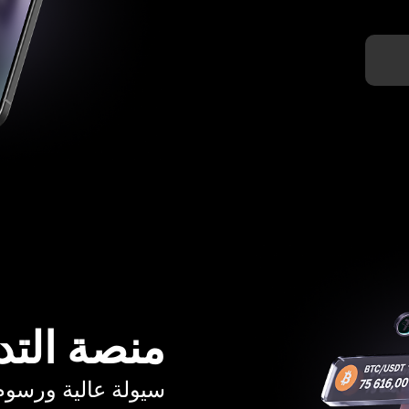
منصة التد
سيولة عالية ورسوم تبدأ م