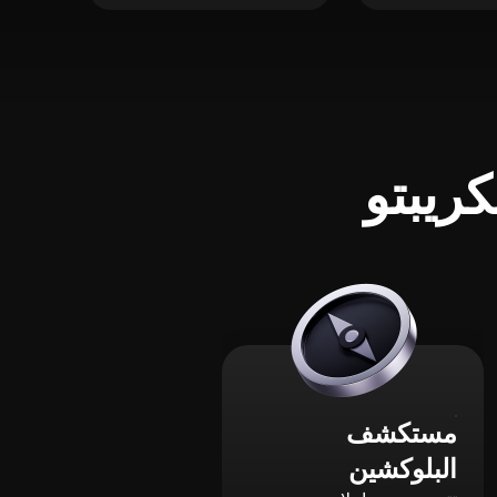
ريبتو
مستكشف
البلوكشين