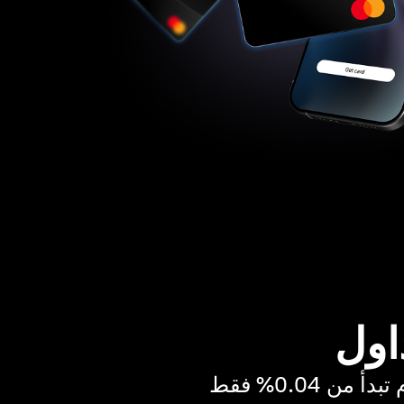
اول
ن 0.04% فقط