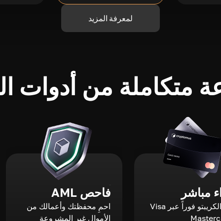
لمعرفة المزيد
 متكاملة من أدوات الك
 مباشر
فاحص AML
اشترِ الكريبتو فوراً عبر Visa
احمِ محفظتك وأعمالك من
الأموال غير المشروعة