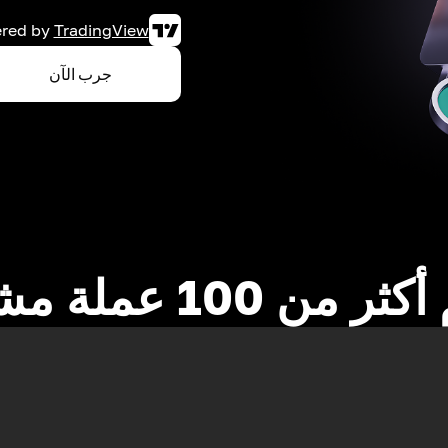
red by
TradingView
جرب الآن
 من 100 عملة مشفرة