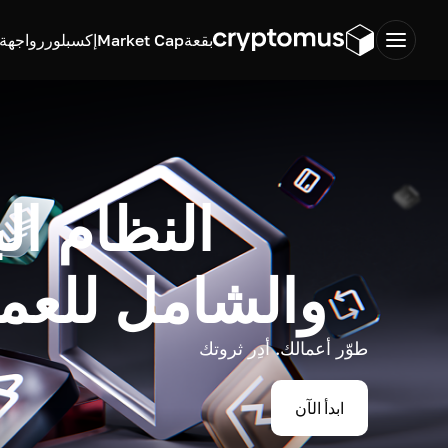
بقعة
Market Cap
إكسبلورر
واجهة ب
النظام ال
والشامل للعم
طوّر أعمالك. أدِر ثروتك
ابدأ الآن