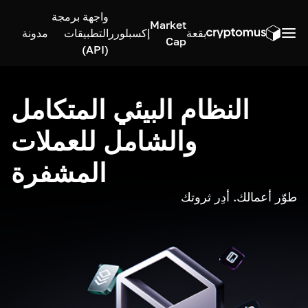
واجهة برمجة
Market
بقعة
إكسبلورر
التطبيقات
مدونة
Cap
(API)
النظام البيئي المتكامل
والشامل للعملات
المشفرة
طوّر أعمالك. أدِر ثروتك