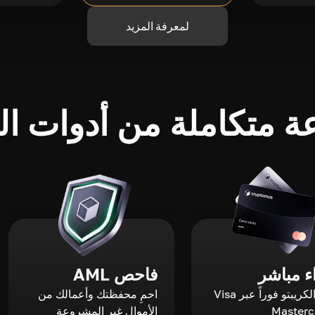
لمعرفة المزيد
 متكاملة من أدوات الك
 مباشر
فاحص AML
اشترِ الكريبتو فوراً عبر Visa
احمِ محفظتك وأعمالك من
الأموال غير المشروعة