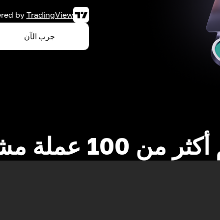
red by
TradingView
جرب الآن
 من 100 عملة مشفرة