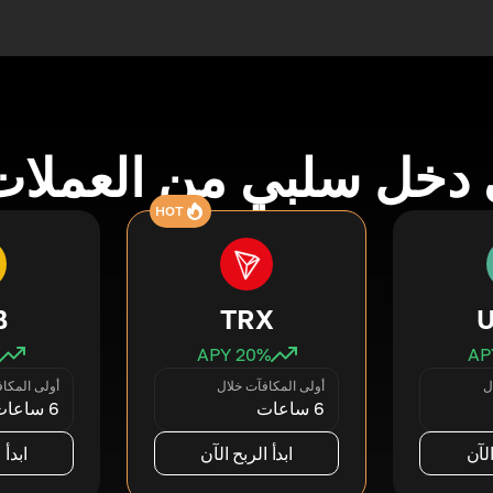
دخل سلبي من العملات
HOT
B
TRX
20
% APY
ل
أولى المكافآت خلال
أولى المكا
6 ساعات
6 ساعات
الآن
ابدأ الربح الآن
ابدأ 