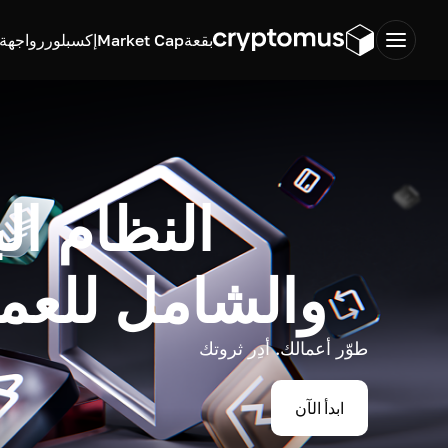
بقعة
Market Cap
إكسبلورر
واجهة ب
النظام ال
والشامل للعم
طوّر أعمالك. أدِر ثروتك
ابدأ الآن