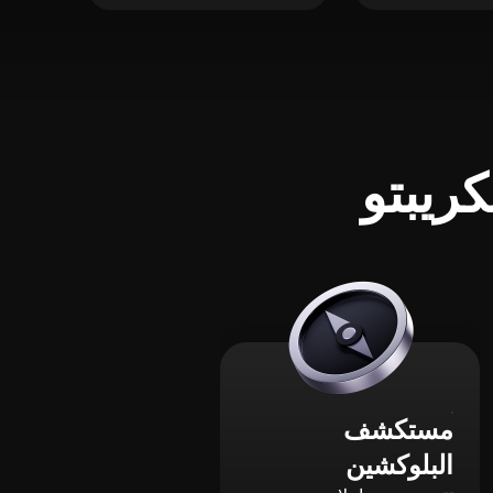
ريبتو
مستكشف
البلوكشين