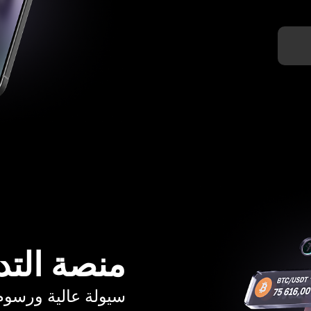
منصة التد
سيولة عالية ورسوم تبدأ م