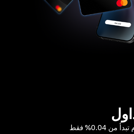
اول
ن 0.04% فقط