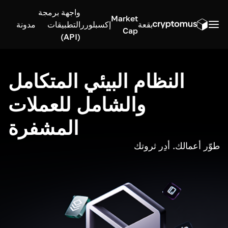
واجهة برمجة
Market
بقعة
إكسبلورر
التطبيقات
مدونة
Cap
(API)
النظام البيئي المتكامل
والشامل للعملات
المشفرة
طوّر أعمالك. أدِر ثروتك