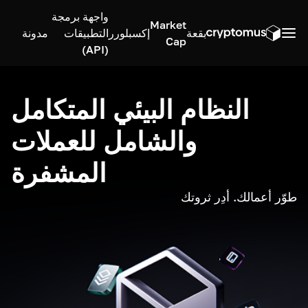
واجهة برمجة
Market
بقعة
إكسبلورر
التطبيقات
مدونة
Cap
(API)
النظام البيئي المتكامل
والشامل للعملات
المشفرة
طوّر أعمالك. أدِر ثروتك