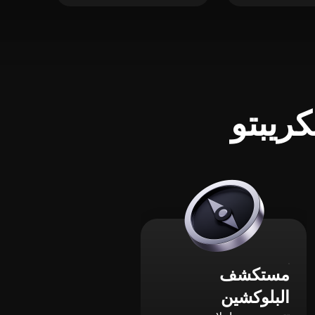
ريبتو
مستكشف
البلوكشين