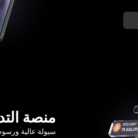
منصة التد
سيولة عالية ورسوم تبدأ م