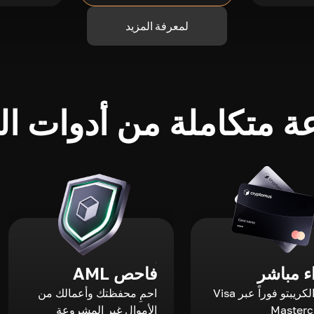
لمعرفة المزيد
 متكاملة من أدوات الك
 مباشر
فاحص AML
اشترِ الكريبتو فوراً عبر Visa
احمِ محفظتك وأعمالك من
الأموال غير المشروعة