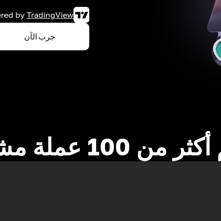
red by
TradingView
جرب الآن
 من 100 عملة مشفرة