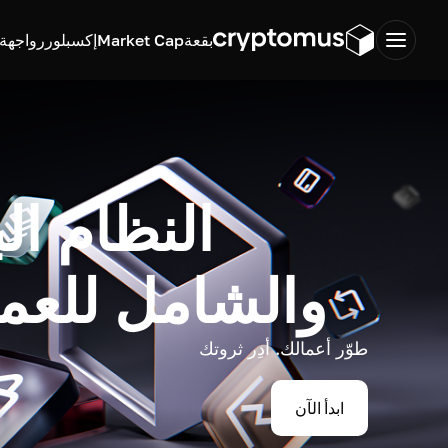
بقعة
Market Cap
إكسبلورر
واجهة ب
النظام ال
والشامل للعم
طوّر أعمالك. أدِر ثروتك
ابدأ الآن