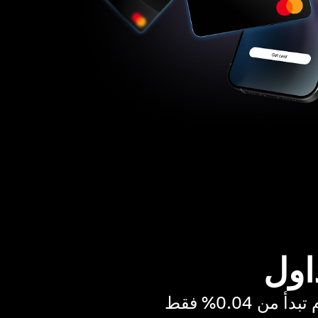
اول
ن 0.04% فقط