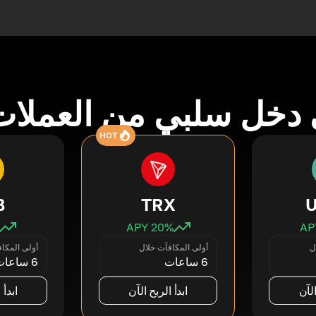
دخل سلبي من العملات
HOT
B
TRX
20
% APY
ل
أولى المكافآت خلال
أولى المكا
6 ساعات
6 ساعات
الآن
ابدأ الربح الآن
ابدأ 