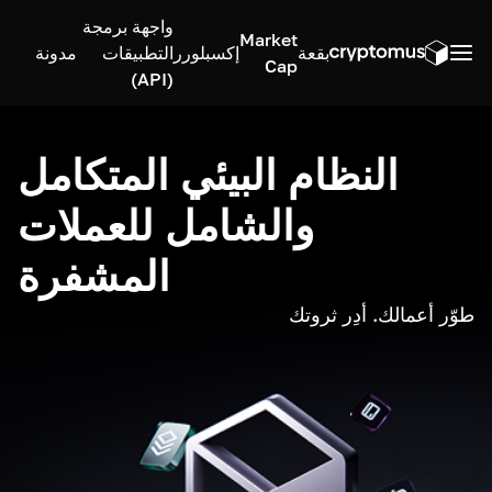
واجهة برمجة
Market
بقعة
إكسبلورر
التطبيقات
مدونة
Cap
(API)
النظام البيئي المتكامل
والشامل للعملات
المشفرة
طوّر أعمالك. أدِر ثروتك