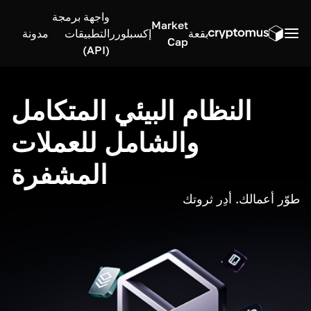
واجهة برمجة
Market
بقعة
إكسبلورر
التطبيقات
مدونة
Cap
(API)
النظام البيئي المتكامل
والشامل للعملات
المشفرة
طوّر أعمالك. أدِر ثروتك