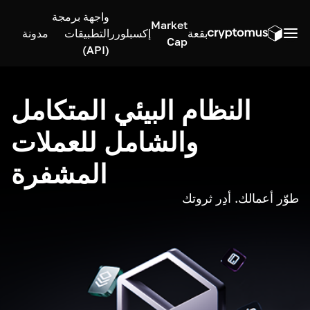
واجهة برمجة
Market
بقعة
إكسبلورر
التطبيقات
مدونة
Cap
(API)
النظام البيئي المتكامل
والشامل للعملات
المشفرة
طوّر أعمالك. أدِر ثروتك