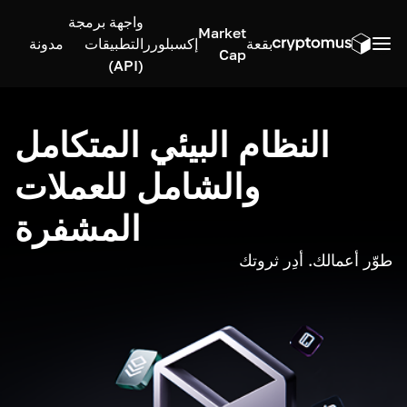
واجهة برمجة
Market
بقعة
إكسبلورر
التطبيقات
مدونة
Cap
(API)
النظام البيئي المتكامل
والشامل للعملات
المشفرة
طوّر أعمالك. أدِر ثروتك