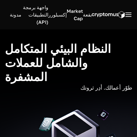
واجهة برمجة
Market
بقعة
إكسبلورر
التطبيقات
مدونة
Cap
(API)
النظام البيئي المتكامل
والشامل للعملات
المشفرة
طوّر أعمالك. أدِر ثروتك