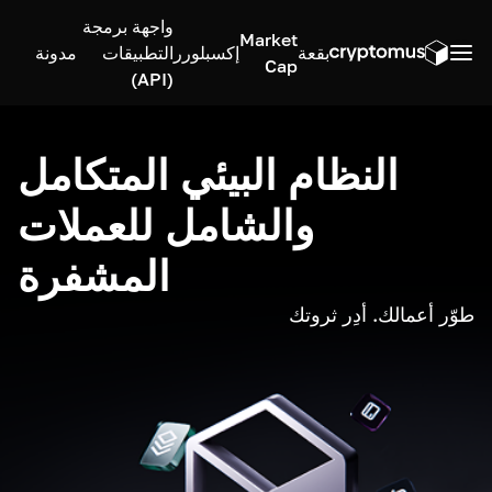
واجهة برمجة
Market
بقعة
إكسبلورر
التطبيقات
مدونة
Cap
(API)
النظام البيئي المتكامل
والشامل للعملات
المشفرة
طوّر أعمالك. أدِر ثروتك