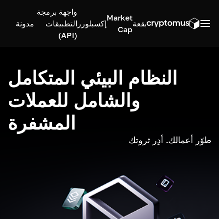
واجهة برمجة
Market
بقعة
إكسبلورر
التطبيقات
مدونة
Cap
(API)
النظام البيئي المتكامل
والشامل للعملات
المشفرة
طوّر أعمالك. أدِر ثروتك