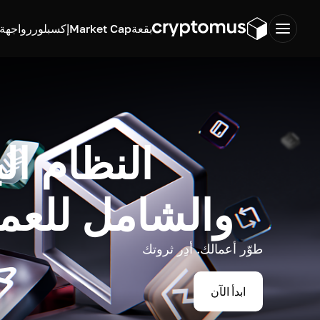
بقعة
Market Cap
إكسبلورر
واجهة ب
النظام ال
والشامل للعم
طوّر أعمالك. أدِر ثروتك
ابدأ الآن