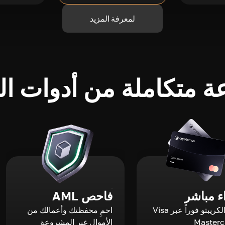
لمعرفة المزيد
 متكاملة من أدوات الك
 مباشر
فاحص AML
اشترِ الكريبتو فوراً عبر Visa
احمِ محفظتك وأعمالك من
الأموال غير المشروعة