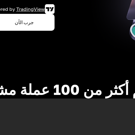
red by
TradingView
جرب الآن
 من 100 عملة مشفرة