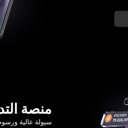
منصة التد
سيولة عالية ورسوم تبدأ م