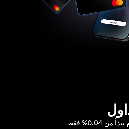
اول
ن 0.04% فقط