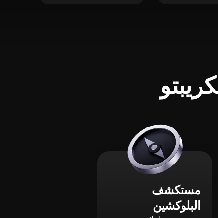
ريبتو
مستكشف
البلوكشين