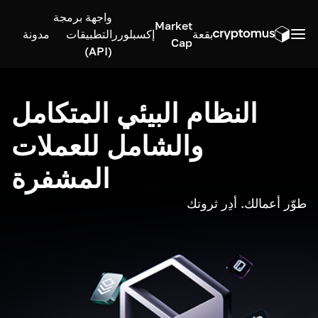
واجهة برمجة
Market
بقعة
إكسبلورر
التطبيقات
مدونة
Cap
(API)
النظام البيئي المتكامل
والشامل للعملات
المشفرة
طوّر أعمالك. أدِر ثروتك