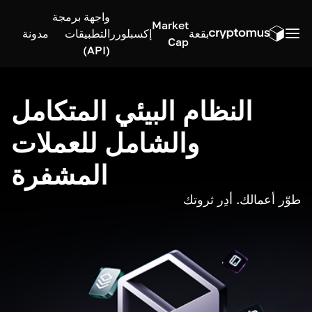
واجهة برمجة
Market
بقعة
إكسبلورر
التطبيقات
مدونة
Cap
(API)
النظام البيئي المتكامل
والشامل للعملات
المشفرة
طوّر أعمالك. أدِر ثروتك