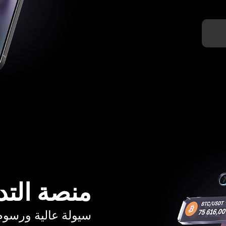
منصة التد
سيولة عالية ورسوم تبدأ م