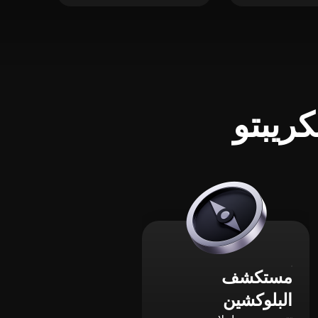
ريبتو
مستكشف
البلوكشين