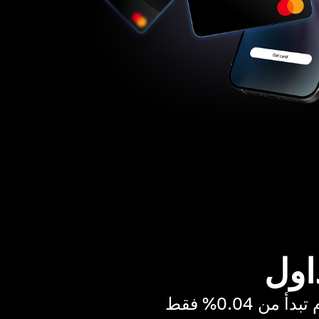
اول
ن 0.04% فقط