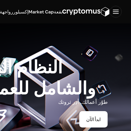
بقعة
Market Cap
إكسبلورر
واجهة ب
النظام ال
والشامل للعم
طوّر أعمالك. أدِر ثروتك
ابدأ الآن