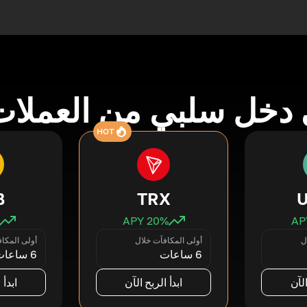
دخل سلبي من العملات
HOT
B
TRX
20
% APY
ل
أولى المكافآت خلال
أولى المكا
6 ساعات
6 ساعات
الآن
ابدأ الربح الآن
ابدأ 