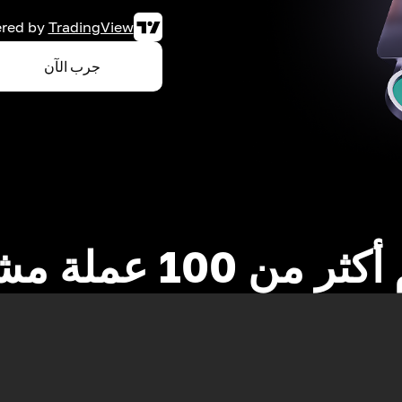
red by
TradingView
جرب الآن
 من 100 عملة مشفرة