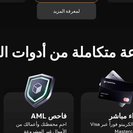
لمعرفة المزيد
 متكاملة من أدوات الك
 مباشر
فاحص AML
اشترِ الكريبتو فوراً عبر Visa
احمِ محفظتك وأعمالك من
الأموال غير المشروعة