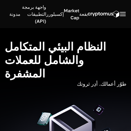
واجهة برمجة
Market
بقعة
إكسبلورر
التطبيقات
مدونة
Cap
(API)
النظام البيئي المتكامل
والشامل للعملات
المشفرة
طوّر أعمالك. أدِر ثروتك