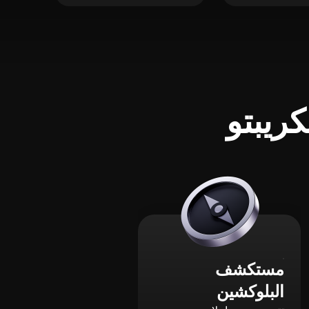
ريبتو
مستكشف
البلوكشين