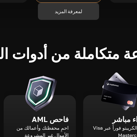
لمعرفة المزيد
 متكاملة من أدوات الك
 مباشر
فاحص AML
اشترِ الكريبتو فوراً عبر Visa
احمِ محفظتك وأعمالك من
الأموال غير المشروعة