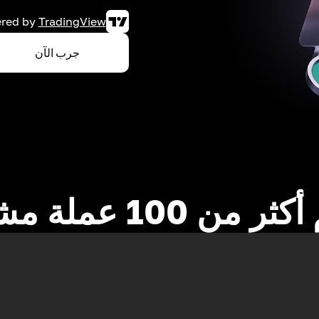
red by
TradingView
جرب الآن
 من 100 عملة مشفرة