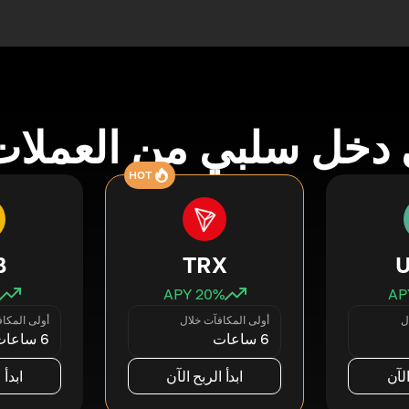
دخل سلبي من العملات
HOT
B
TRX
20
% APY
ل
أولى المكافآت خلال
أولى المكا
6 ساعات
6 ساعات
الآن
ابدأ الربح الآن
ابدأ 