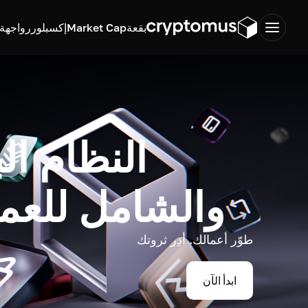
بقعة
Market Cap
إكسبلورر
واجهة ب
النظام ال
والشامل للعم
طوّر أعمالك. أدِر ثروتك
ابدأ الآن