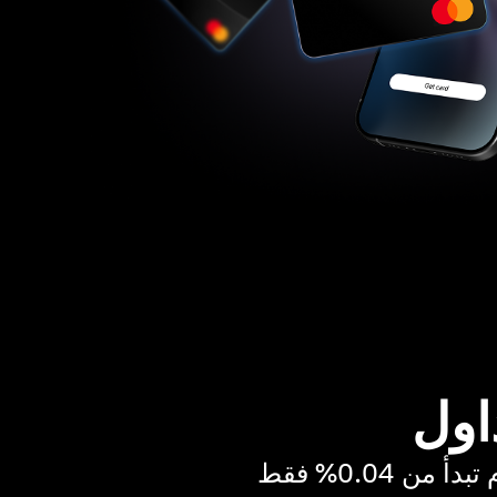
اول
ن 0.04% فقط