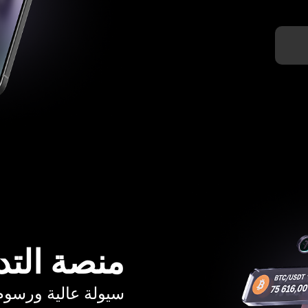
منصة التد
سيولة عالية ورسوم تبدأ م