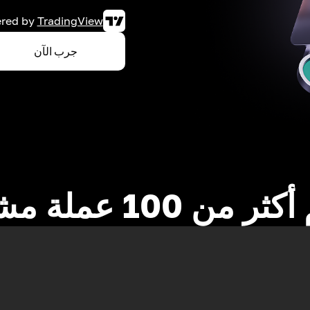
red by
TradingView
جرب الآن
 من 100 عملة مشفرة