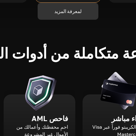
لمعرفة المزيد
 متكاملة من أدوات الك
 مباشر
فاحص AML
اشترِ الكريبتو فوراً عبر Visa
احمِ محفظتك وأعمالك من
الأموال غير المشروعة