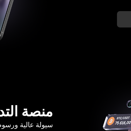
منصة التد
سيولة عالية ورسوم تبدأ م