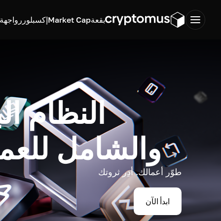
بقعة
Market Cap
إكسبلورر
واجهة ب
النظام ال
والشامل للعم
طوّر أعمالك. أدِر ثروتك
ابدأ الآن