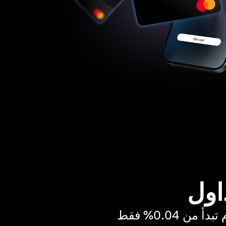
اول
ن 0.04% فقط