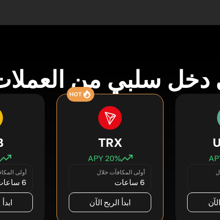
دخل سلبي من العملات
HOT
B
TRX
20
% APY
ل
أولى المكافآت خلال
أولى المكا
6 ساعات
6 ساعات
الآن
ابدأ الربح الآن
ابدأ 