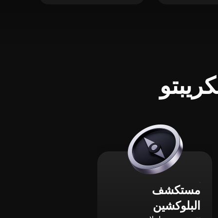
ريبتو
مستكشف
البلوكشين