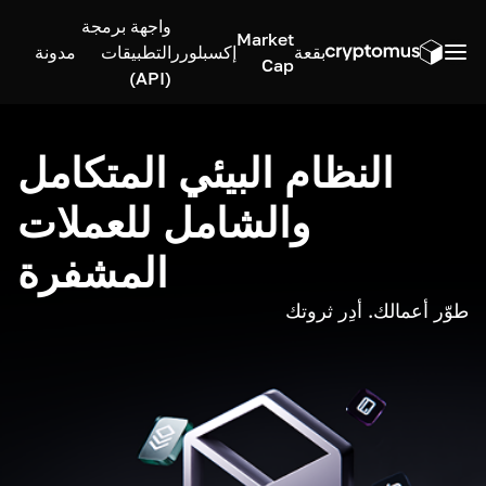
واجهة برمجة
Market
بقعة
إكسبلورر
التطبيقات
مدونة
Cap
(API)
النظام البيئي المتكامل
والشامل للعملات
المشفرة
طوّر أعمالك. أدِر ثروتك