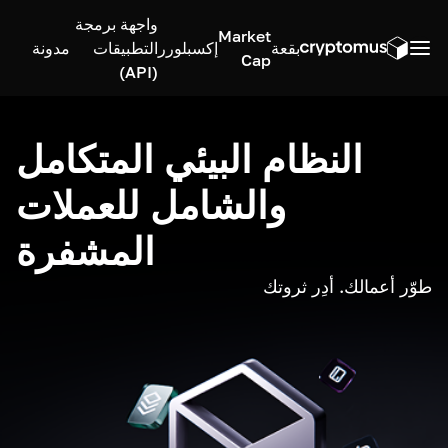
واجهة برمجة
Market
بقعة
إكسبلورر
التطبيقات
مدونة
Cap
(API)
النظام البيئي المتكامل
والشامل للعملات
المشفرة
طوّر أعمالك. أدِر ثروتك