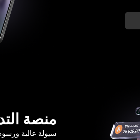
منصة التد
سيولة عالية ورسوم تبدأ م