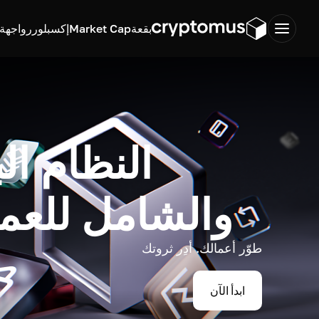
بقعة
Market Cap
إكسبلورر
واجهة ب
النظام ال
والشامل للعم
طوّر أعمالك. أدِر ثروتك
ابدأ الآن