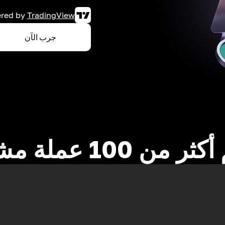
red by
TradingView
جرب الآن
 من 100 عملة مشفرة