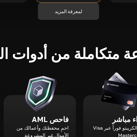
لمعرفة المزيد
 متكاملة من أدوات الك
 مباشر
فاحص AML
اشترِ الكريبتو فوراً عبر Visa
احمِ محفظتك وأعمالك من
الأموال غير المشروعة