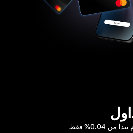
اول
ن 0.04% فقط