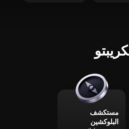
ريبتو
مستكشف
البلوكشين