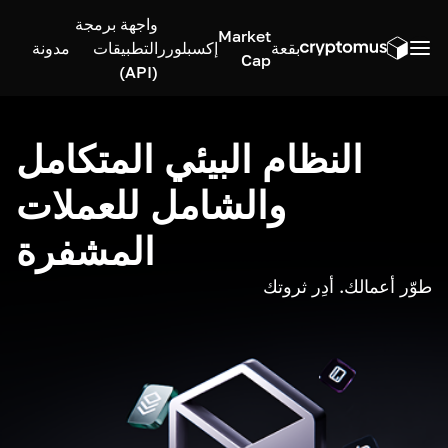
واجهة برمجة
Market
بقعة
إكسبلورر
التطبيقات
مدونة
Cap
(API)
النظام البيئي المتكامل
والشامل للعملات
المشفرة
طوّر أعمالك. أدِر ثروتك