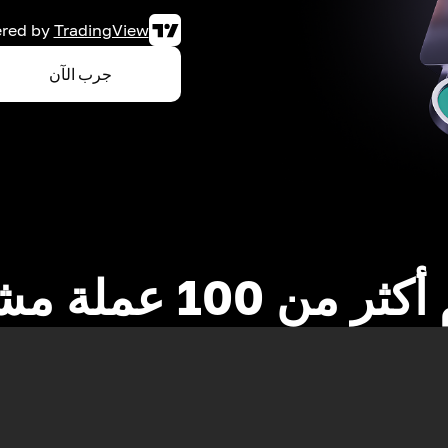
red by
TradingView
جرب الآن
 من 100 عملة مشفرة