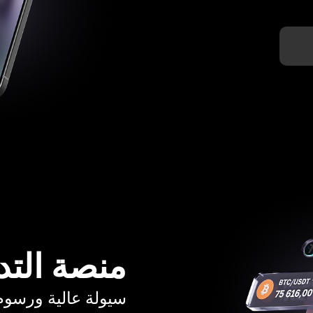
منصة التد
سيولة عالية ورسوم تبدأ م