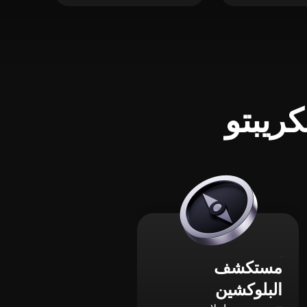
ريبتو
مستكشف
البلوكشين