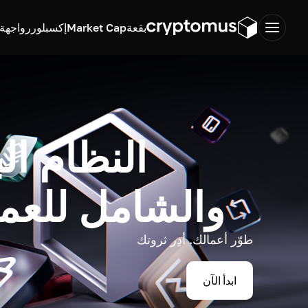
بقعة
Market Cap
إكسبلورر
واجهة ب
النظام ال
والشامل للعم
طوّر أعمالك. أدِر ثروتك
ابدأ الآن