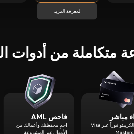
لمعرفة المزيد
 متكاملة من أدوات الك
 مباشر
فاحص AML
اشترِ الكريبتو فوراً عبر Visa
احمِ محفظتك وأعمالك من
الأموال غير المشروعة