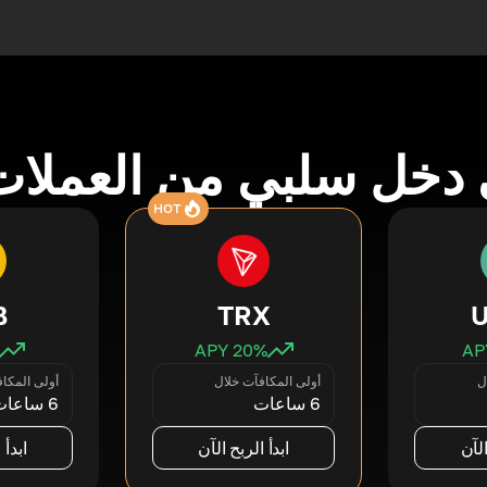
دخل سلبي من العملات
HOT
B
TRX
20
% APY
ل
أولى المكافآت خلال
أولى المكا
6 ساعات
6 ساعات
الآن
ابدأ الربح الآن
ابدأ 