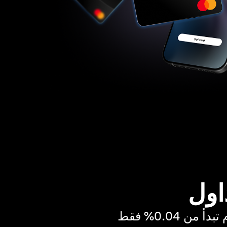
اول
ن 0.04% فقط