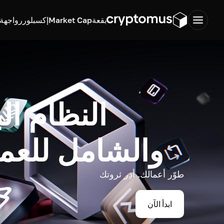
بقعة
Market Cap
إكسبلورر
واجهة ب
النظام ال
والشامل للعم
طوّر أعمالك. أدِر ثروتك
ابدأ الآن