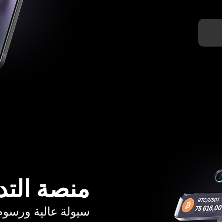
منصة التد
سيولة عالية ورسوم تبدأ م