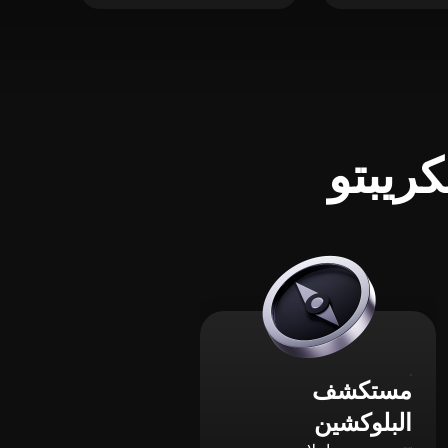
ريبتو
مستكشف
البلوكشين