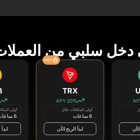
دخل سلبي من العملات
HOT
B
TRX
20
% APY
ل
أولى المكافآت خلال
أولى المكا
6 ساعات
6 ساعات
الآن
ابدأ الربح الآن
ابدأ 