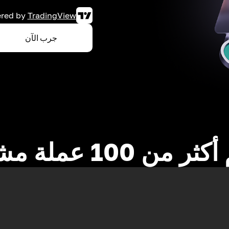
red by
TradingView
جرب الآن
 من 100 عملة مشفرة