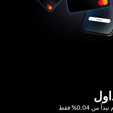
اول
ن 0.04% فقط