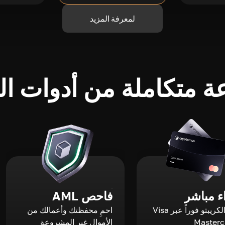
لمعرفة المزيد
 متكاملة من أدوات الك
 مباشر
فاحص AML
اشترِ الكريبتو فوراً عبر Visa
احمِ محفظتك وأعمالك من
الأموال غير المشروعة