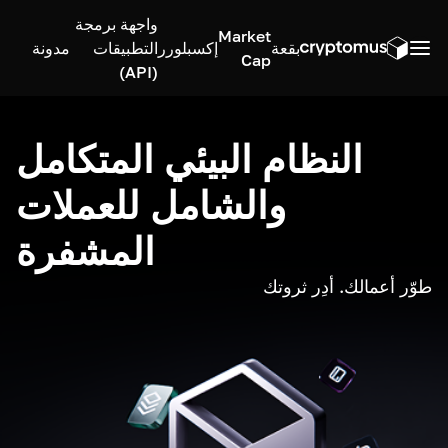
واجهة برمجة
Market
بقعة
إكسبلورر
التطبيقات
مدونة
Cap
(API)
النظام البيئي المتكامل
والشامل للعملات
المشفرة
طوّر أعمالك. أدِر ثروتك