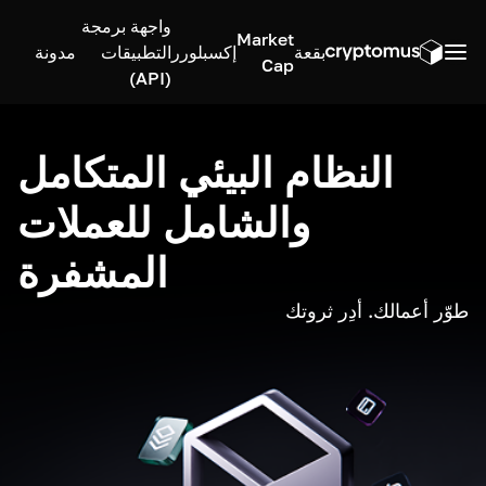
واجهة برمجة
Market
بقعة
إكسبلورر
التطبيقات
مدونة
Cap
(API)
النظام البيئي المتكامل
والشامل للعملات
المشفرة
طوّر أعمالك. أدِر ثروتك