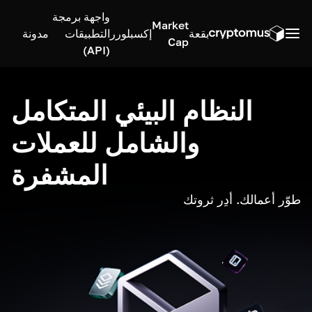
واجهة برمجة
Market
بقعة
إكسبلورر
التطبيقات
مدونة
Cap
(API)
النظام البيئي المتكامل
والشامل للعملات
المشفرة
طوّر أعمالك. أدِر ثروتك