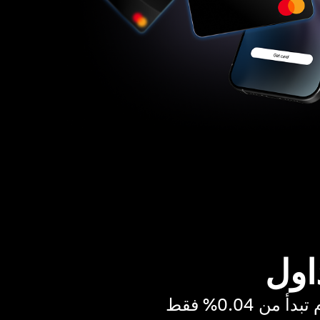
اول
ن 0.04% فقط