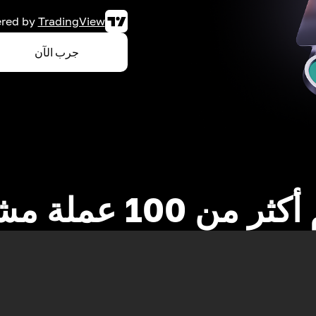
red by
TradingView
جرب الآن
 من 100 عملة مشفرة