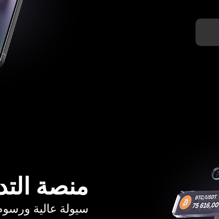
منصة التد
سيولة عالية ورسوم تبدأ م