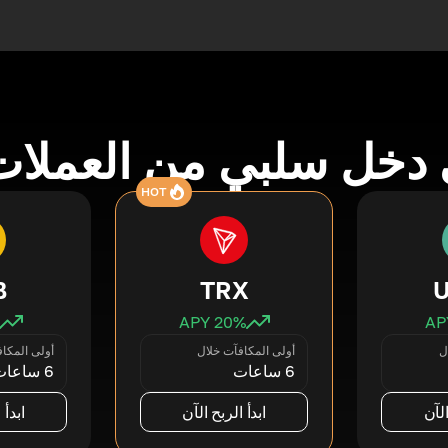
دخل سلبي من العملات
HOT
B
TRX
20
% APY
ل
أولى المكافآت خلال
أولى المكا
6 ساعات
6 ساعات
الآن
ابدأ الربح الآن
ابدأ 