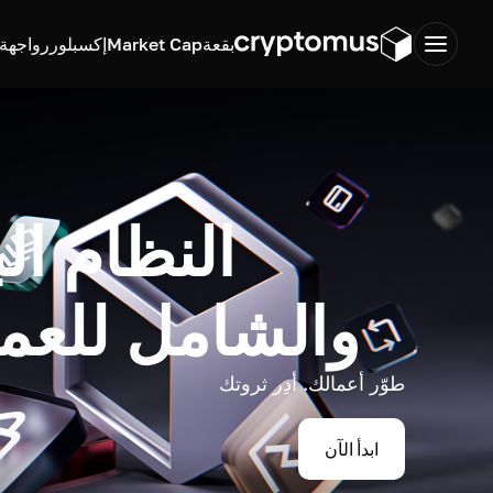
بقعة
Market Cap
إكسبلورر
واجهة ب
النظام ال
والشامل للعم
طوّر أعمالك. أدِر ثروتك
ابدأ الآن