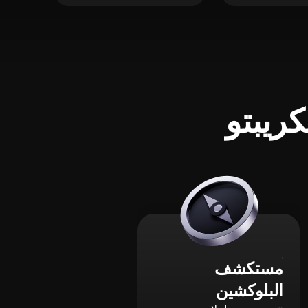
ريبتو
مستكشف
البلوكشين