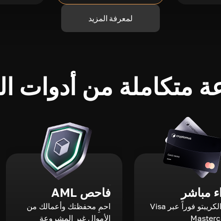
لمعرفة المزيد
 متكاملة من أدوات الك
 مباشر
فاحص AML
اشترِ الكريبتو فوراً عبر Visa
احمِ محفظتك وأعمالك من
الأموال غير المشروعة