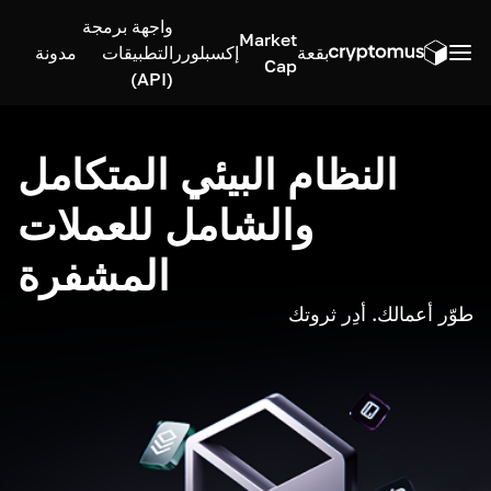
واجهة برمجة
Market
بقعة
إكسبلورر
التطبيقات
مدونة
Cap
(API)
النظام البيئي المتكامل
والشامل للعملات
المشفرة
طوّر أعمالك. أدِر ثروتك