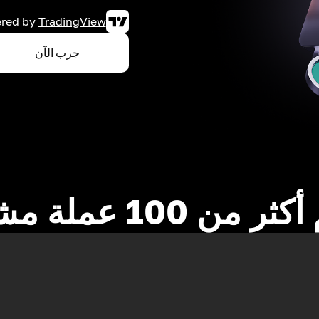
red by
TradingView
جرب الآن
 من 100 عملة مشفرة