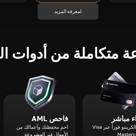
لمعرفة المزيد
 متكاملة من أدوات الك
 مباشر
فاحص AML
اشترِ الكريبتو فوراً عبر Visa
احمِ محفظتك وأعمالك من
الأموال غير المشروعة