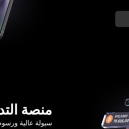
منصة التد
سيولة عالية ورسوم تبدأ م