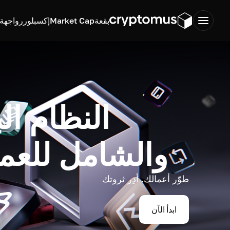
بقعة
Market Cap
إكسبلورر
واجهة ب
النظام ال
والشامل للعم
طوّر أعمالك. أدِر ثروتك
ابدأ الآن