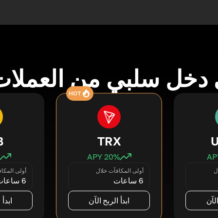
دخل سلبي من العملات
HOT
B
TRX
20
% APY
ل
أولى المكافآت خلال
أولى المكا
6 ساعات
6 ساعات
الآن
ابدأ الربح الآن
ابدأ 