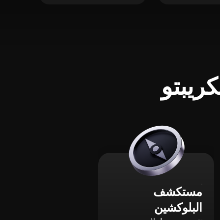
ريبتو
مستكشف
البلوكشين