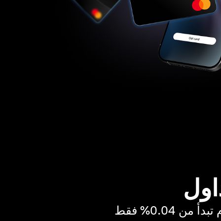
اول
ن 0.04% فقط