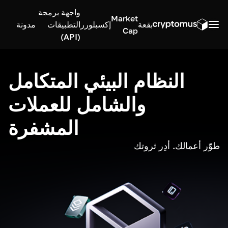
واجهة برمجة
Market
بقعة
إكسبلورر
التطبيقات
مدونة
Cap
(API)
النظام البيئي المتكامل
والشامل للعملات
المشفرة
طوّر أعمالك. أدِر ثروتك