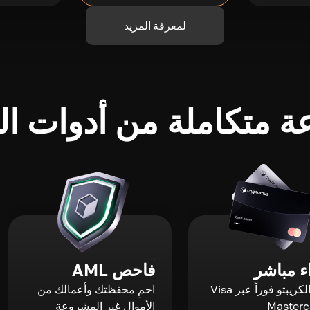
لمعرفة المزيد
 متكاملة من أدوات الك
 مباشر
فاحص AML
اشترِ الكريبتو فوراً عبر Visa
احمِ محفظتك وأعمالك من
الأموال غير المشروعة