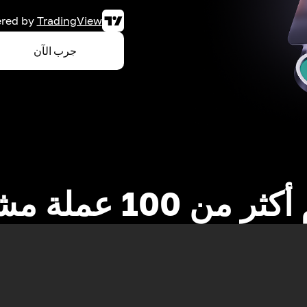
red by
TradingView
جرب الآن
 من 100 عملة مشفرة