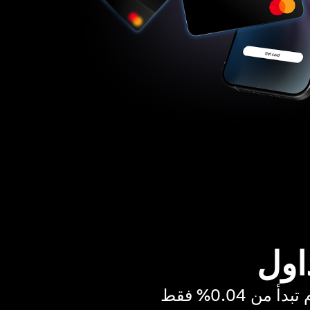
اول
ن 0.04% فقط