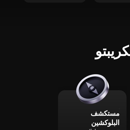
ريبتو
مستكشف
البلوكشين