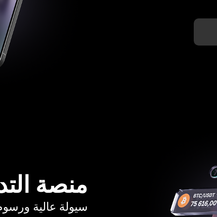
منصة التد
سيولة عالية ورسوم تبدأ م