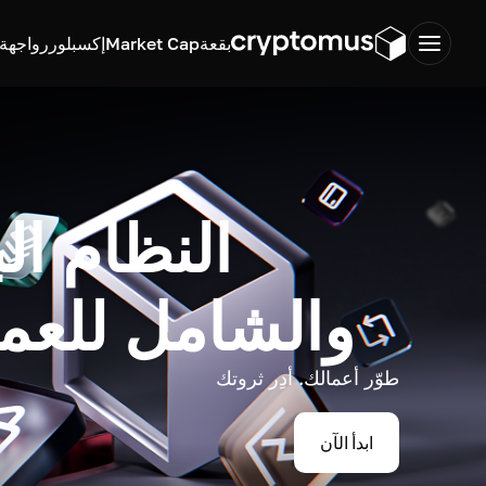
بقعة
Market Cap
إكسبلورر
واجهة ب
النظام ال
والشامل للعم
طوّر أعمالك. أدِر ثروتك
ابدأ الآن