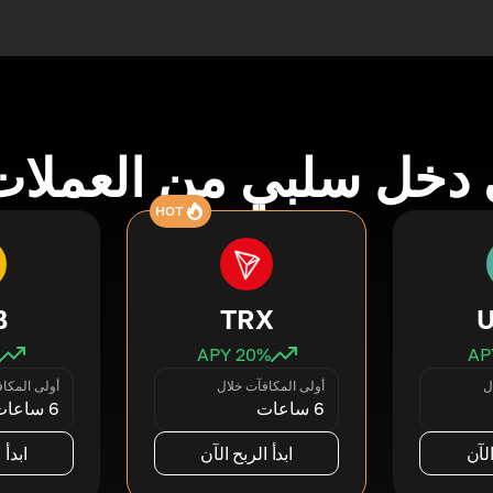
دخل سلبي من العملات
HOT
B
TRX
20
% APY
ل
أولى المكافآت خلال
أولى المكا
6 ساعات
6 ساعات
الآن
ابدأ الربح الآن
ابدأ 