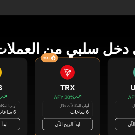
دخل سلبي من العملات
HOT
B
TRX
20
% APY
ل
أولى المكافآت خلال
أولى المكا
6 ساعات
6 ساعات
الآن
ابدأ الربح الآن
ابدأ 