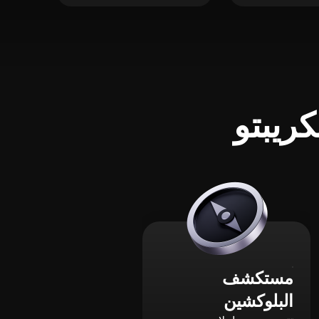
ريبتو
مستكشف
البلوكشين