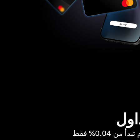
اول
ن 0.04% فقط