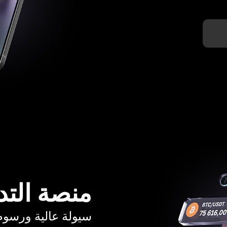
منصة التد
سيولة عالية ورسوم تبدأ م