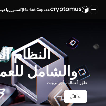
بقعة
Market Cap
إكسبلورر
واجهة ب
النظام ال
والشامل للعم
طوّر أعمالك. أدِر ثروتك
ابدأ الآن