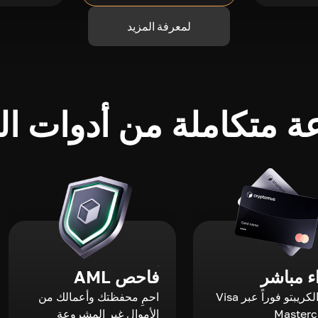
لمعرفة المزيد
 متكاملة من أدوات الك
 مباشر
فاحص AML
اشترِ الكريبتو فوراً عبر Visa
احمِ محفظتك وأعمالك من
الأموال غير المشروعة