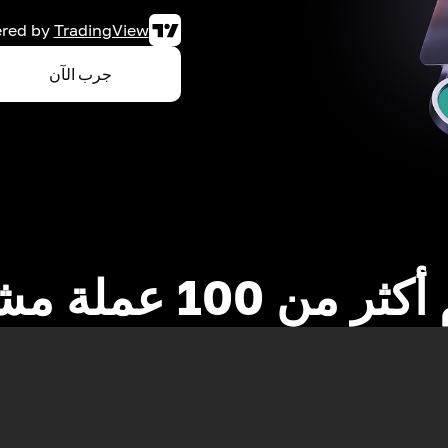
red by
TradingView
جرب الآن
 من 100 عملة مشفرة