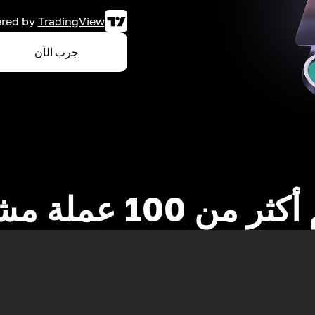
red by
TradingView
جرب الآن
 من 100 عملة مشفرة