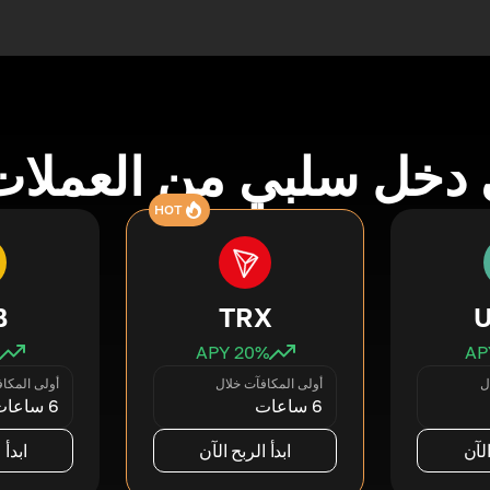
دخل سلبي من العملات
HOT
B
TRX
20
% APY
ل
أولى المكافآت خلال
أولى المكا
6 ساعات
6 ساعات
الآن
ابدأ الربح الآن
ابدأ 