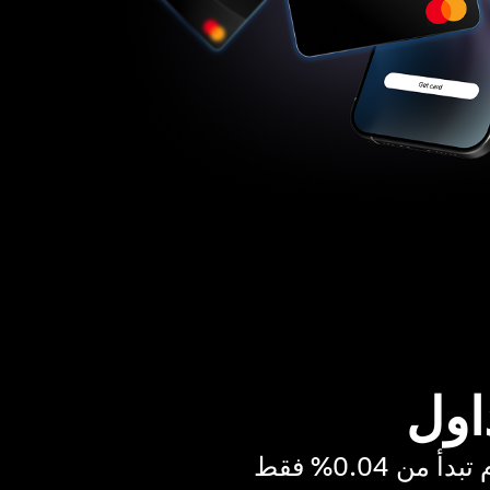
اول
ن 0.04% فقط