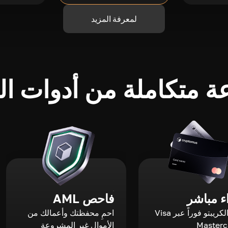
لمعرفة المزيد
 متكاملة من أدوات الك
 مباشر
فاحص AML
اشترِ الكريبتو فوراً عبر Visa
احمِ محفظتك وأعمالك من
الأموال غير المشروعة