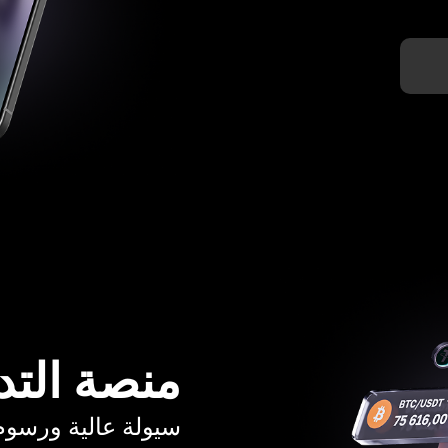
منصة التد
سيولة عالية ورسوم تبدأ م