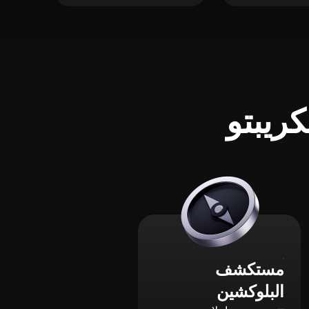
ريبتو
مستكشف
البلوكشين