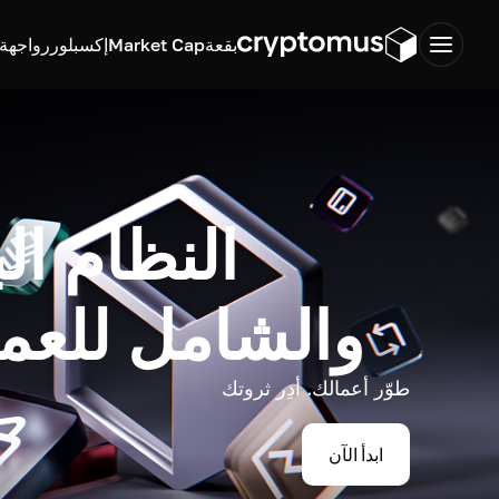
بقعة
Market Cap
إكسبلورر
واجهة ب
النظام ال
والشامل للعم
طوّر أعمالك. أدِر ثروتك
ابدأ الآن