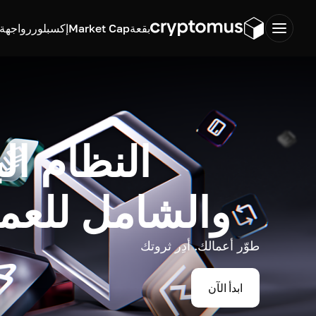
بقعة
Market Cap
إكسبلورر
واجهة ب
النظام ال
والشامل للعم
طوّر أعمالك. أدِر ثروتك
ابدأ الآن