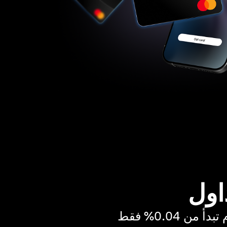
اول
ن 0.04% فقط