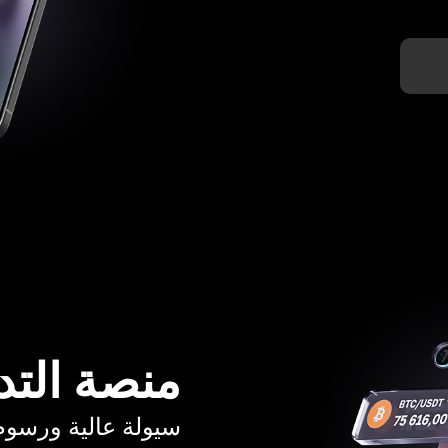
منصة التد
سيولة عالية ورسوم تبدأ م