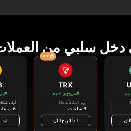
دخل سلبي من العملات
HOT
B
TRX
20
% APY
ل
أولى المكافآت خلال
أولى المكا
6 ساعات
6 ساعات
الآن
ابدأ الربح الآن
ابدأ 