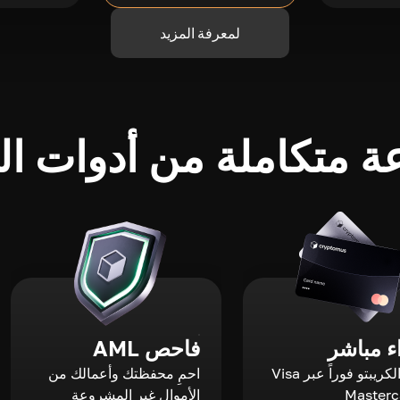
لمعرفة المزيد
 متكاملة من أدوات الك
 مباشر
فاحص AML
اشترِ الكريبتو فوراً عبر Visa
احمِ محفظتك وأعمالك من
الأموال غير المشروعة