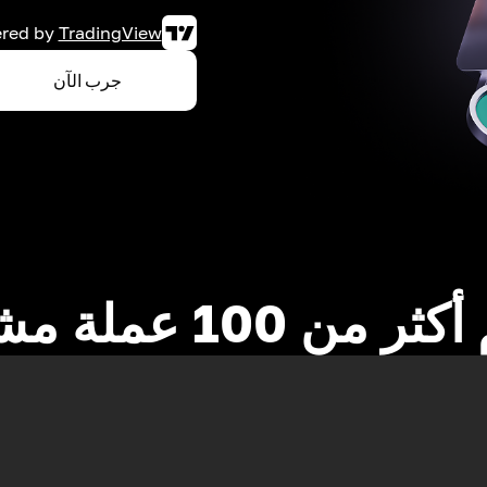
red by
TradingView
جرب الآن
 من 100 عملة مشفرة