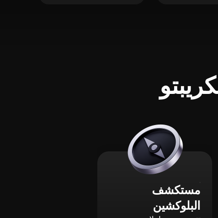
ريبتو
مستكشف
البلوكشين